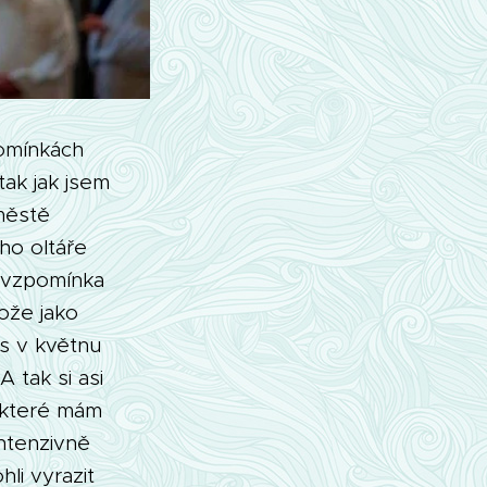
omínkách
ak jak jsem
městě
ho oltáře
á vzpomínka
ože jako
ás v květnu
A tak si asi
, které mám
Intenzivně
li vyrazit