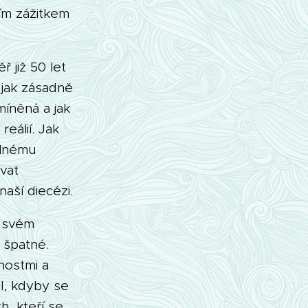
ím zážitkem
 již 50 let
 jak zásadně
íněná a jak
eálií. Jak
elnému
vat
aší diecézi.
e svém
 špatné.
nostmi a
l, kdyby se
h, kteří se