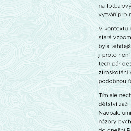
na fotbalov
vytváří pro
V kontextu m
stará vzpomí
byla tehdej
ji proto nen
těch pár de
ztroskotání
podobnou for
Tím ale nech
dětství zaž
Naopak, umím
názory bych
do dnešní Pl