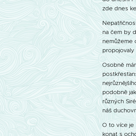
zde dnes ke 
Nepatřičnos
na čem by d
nemůžeme op
propojovaly
Osobně mám 
postkřesťan
nejrůznější
podobně jak
různých Siré
náš duchovní
O to více je
konat s ocho