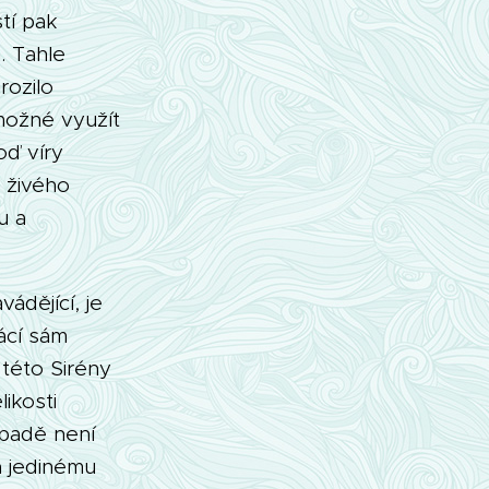
tí pak
. Tahle
rozilo
možné využít
oď víry
t živého
u a
ádějící, je
rácí sám
í této Sirény
ikosti
ípadě není
 jedinému