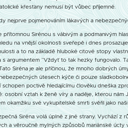
atolické křesťany nemusí být vůbec příjemné.
y nejprve pojmenováním lákavých a nebezpečnýc
e přítomnou Sirénou s vábivým a podmanivým hlas
hledu na vnější okolnosti sveřepě i dnes prosazuj
nulosti a to na základě hluboké citové stopy vlastn
 s argumentem "Vždyť to tak hezky fungovalo. Ta
Tato Siréna je ale příčinou, že mnoho dobrých úm
 nebezpečných útesech kýče či pouze sladkobolné
ní schopen poctivě hledajícímu člověku dneška zp
: osobní vztah k ženě víry a naděje, kterou nám J
m okamžiku své vykupitelské smrti svěřil jako naši
ečná Siréna volá úplně z jiné strany. Vychází z 
h a věroučně mylných způsobů mariánské úcty v 