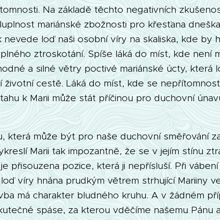
ítomnosti. Na základě těchto negativních zkušenos
luplnost mariánské zbožnosti pro křesťana dneška
k nevede loď naši osobní víry na skaliska, kde by h
plného ztroskotání. Spíše láká do míst, kde není 
íhodné a silné větry poctivé mariánské úcty, která l
jí životní cestě. Láká do míst, kde se nepřítomnos
tahu k Marii může stát příčinou pro duchovní únav
u, která může být pro naše duchovní směřování zav
ykreslí Marii tak impozantně, že se v jejím stínu zt
 je přisouzena pozice, která ji nepřísluší. Při váben
 loď víry hnána prudkým větrem strhující Mariiny vel
vba má charakter bludného kruhu. A v žádném př
kutečné spáse, za kterou vděčíme našemu Pánu a