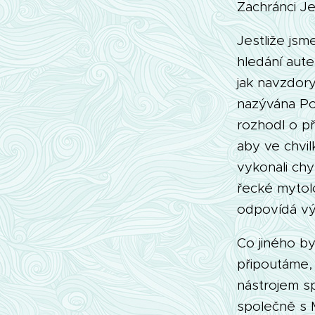
Zachránci Jež
Jestliže jsm
hledání aute
jak navzdor
nazývána Po
rozhodl o př
aby ve chvil
vykonali chy
řecké mytolo
odpovídá vý
Co jiného b
připoutáme, 
nástrojem s
společně s M