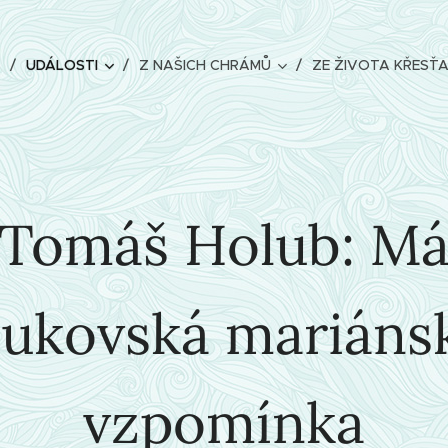
UDÁLOSTI
Z NAŠICH CHRÁMŮ
ZE ŽIVOTA KŘESŤ
Tomáš Holub: M
lukovská mariáns
vzpomínka