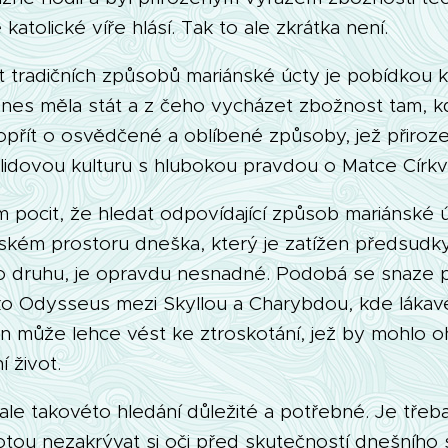
katolické víře hlásí. Tak to ale zkrátka není.
t tradičních způsobů mariánské úcty je pobídkou k
nes měla stát a z čeho vycházet zbožnost tam, kd
řít o osvědčené a oblíbené způsoby, jež přiroz
 lidovou kulturu s hlubokou pravdou o Matce Církv
pocit, že hledat odpovídající způsob mariánské 
ském prostoru dneška, který je zatížen předsudk
ho druhu, je opravdu nesnadné. Podobá se snaze 
o Odysseus mezi Skyllou a Charybdou, kde lákavé
n může lehce vést ke ztroskotání, jež by mohlo oh
 život.
 ale takovéto hledání důležité a potřebné. Je třeb
tou nezakrývat si oči před skutečností dnešního 