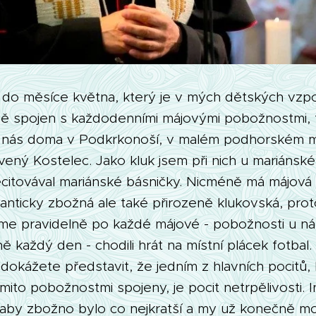
do měsíce května, který je v mých dětských vzp
ně spojen s každodenními májovými pobožnostmi, t
 u nás doma v Podkrkonoší, v malém podhorském 
ený Kostelec. Jako kluk jsem při nich u mariánské
ecitovával mariánské básničky. Nicméně má májov
anticky zbožná ale také přirozeně klukovská, prot
jsme pravidelně po každé májové - pobožnosti u n
ě každý den - chodili hrát na místní plácek fotbal. 
dokážete představit, že jedním z hlavních pocitů
ito pobožnostmi spojeny, je pocit netrpělivosti. 
, aby zbožno bylo co nejkratší a my už konečně moh