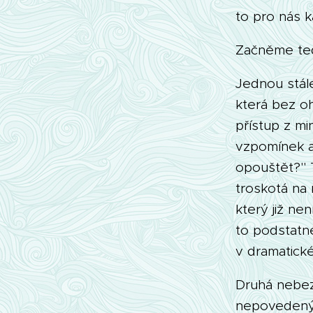
to pro nás k
Začněme ted
Jednou stál
která bez o
přístup z mi
vzpomínek a
opouštět?" 
troskotá na
který již ne
to podstatné
v dramatické
Druhá nebezp
nepovedenýc