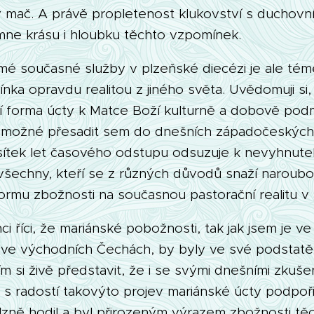
ý mač. A právě propletenost klukovství s duchovn
 mne krásu i hloubku těchto vzpomínek.
é současné služby v plzeňské diecézi je ale téměř
nka opravdu realitou z jiného světa. Uvědomuji si,
ší forma úcty k Matce Boží kulturně a dobově podm
í možné přesadit sem do dnešních západočeských r
sítek let časového odstupu odsuzuje k nevyhnut
 všechny, kteří se z různých důvodů snaží naroubo
mu zbožnosti na současnou pastorační realitu v n
ci říci, že mariánské pobožnosti, tak jak jsem je v
il ve východních Čechách, by byly ve své podstatě
 si živě představit, že i se svými dnešními zkuše
 s radostí takovýto projev mariánské úcty podpoři
zně hodil a byl přirozeným výrazem zbožnosti těc