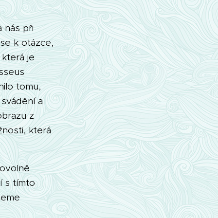
 nás při
 se k otázce,
která je
ysseus
nilo tomu,
 svádění a
obrazu z
nosti, která
rovolně
í s tímto
ujeme