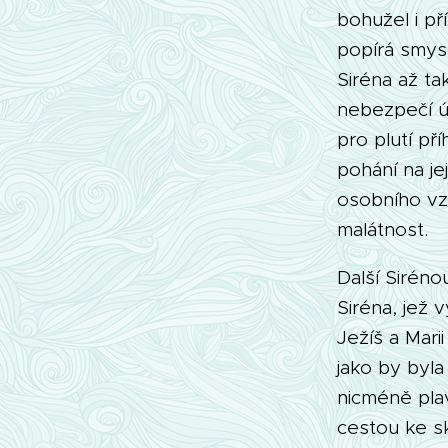
bohužel i př
popírá smys
Siréna až ta
nebezpečí ú
pro plutí př
pohání na je
osobního vz
malátnost.
Další Siréno
Siréna, jež v
Ježíš a Marii
jako by byla
nicméně pla
cestou ke s