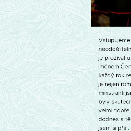
Vstupujeme 
neoddělitel
je prožíval
jménem Červ
každý rok r
je nejen rom
ministranti 
byly skutečn
velmi dobře 
dodnes s těm
jsem si přál