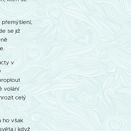
 přemýšlení,
e se již
eně
e.
úcty v
y
proplout
 volání
rozit celý
a ho však
světa i když