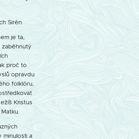
h Sirén.
em je ta,
e zaběhnutý
ích
k proč to
yslů opravdu
ho folklóru,
rostředkovat
ežíš Kristus
 Matku.
různých
minulosti a