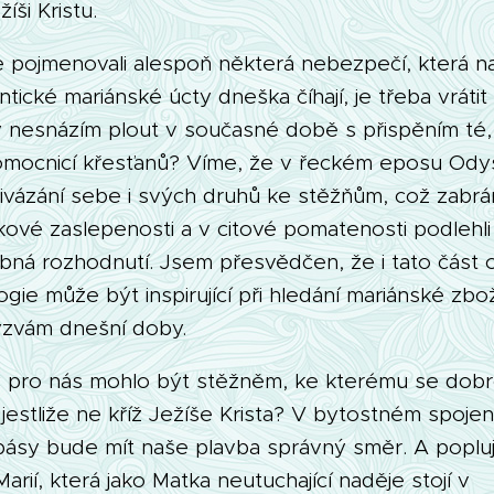
íši Kristu.
e pojmenovali alespoň některá nebezpečí, která na
ntické mariánské úcty dneška číhají, je třeba vrátit
y nesnázím plout v současné době s přispěním té, 
mocnicí křesťanů? Víme, že v řeckém eposu Od
ivázání sebe i svých druhů ke stěžňům, což zabrá
kové zaslepenosti a v citové pomatenosti podlehli
bná rozhodnutí. Jsem přesvědčen, že i tato část 
gie může být inspirující při hledání mariánské zbož
zvám dnešní doby.
y pro nás mohlo být stěžněm, ke kterému se dob
jestliže ne kříž Ježíše Krista? V bytostném spojen
pásy bude mít naše plavba správný směr. A popl
arií, která jako Matka neutuchající naděje stojí v