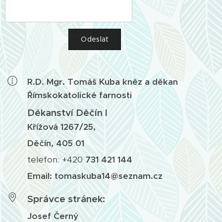
Odeslat
R.D. Mgr. Tomáš Kuba kněz a děkan
Římskokatolické farnosti
Děkanství Děčín I
Křížová 1267/25,
Děčín, 405 01
telefon: +420
73
1 421 144
Email: tomaskuba14@seznam.cz
Správce stránek:
Josef Černý