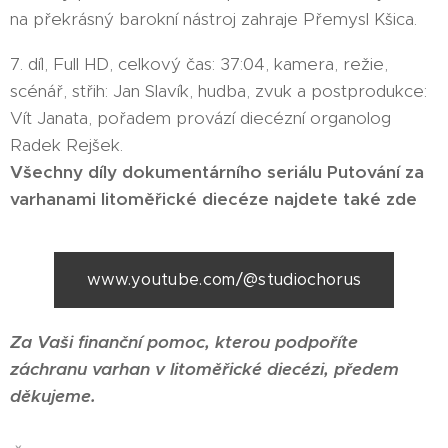
na překrásný barokní nástroj zahraje Přemysl Kšica.
7. díl, Full HD, celkový čas: 37:04, kamera, režie,
scénář, střih: Jan Slavík, hudba, zvuk a postprodukce:
Vít Janata, pořadem provází diecézní organolog
Radek Rejšek.
Všechny díly dokumentárního seriálu Putování za
varhanami litoměřické diecéze najdete také zde
www.youtube.com/@studiochorus
Za Vaši finanční pomoc, kterou podpoříte
záchranu varhan v litoměřické diecézi, předem
děkujeme.