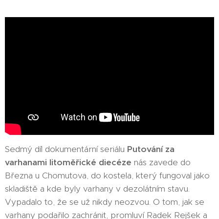
Sedmý díl dokumentární seriálu
Putování za
varhanami litoměřické diecéze
nás zavede do
Března u Chomutova, do kostela, který fungoval jako
skladiště a kde byly varhany v dezolátním stavu.
Vypadalo to, že se už nikdy neozvou. O tom, jak se
varhany podařilo zachránit, promluví Radek Rejšek a