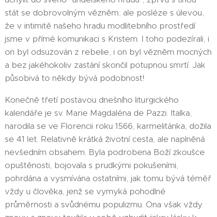
stát se dobrovolným vězněm, ale posléze s úlevou,
že v intimitě našeho hradu modlitebního prostředí
jsme v přímé komunikaci s Kristem. I toho podezírali, i
on byl odsuzován z rebelie, i on byl vězněm mocných
a bez jakéhokoliv zastání skončil potupnou smrtí. Jak
působivá to někdy bývá podobnost!
Konečně třetí postavou dnešního liturgického
kalendáře je sv. Marie Magdaléna de Pazzi. Italka,
narodila se ve Florencii roku 1566, karmelitánka, dožila
se 41 let. Relativně krátká životní cesta, ale naplněná
nevšedním obsahem. Byla podrobena Boží zkoušce
opuštěnosti, bojovala s prudkými pokušeními,
pohrdána a vysmívána ostatními, jak tomu bývá téměř
vždy u člověka, jenž se vymyká pohodlné
průměrnosti a svůdnému populizmu. Ona však vždy