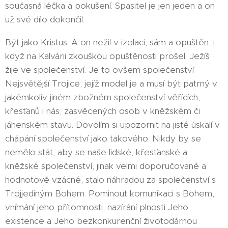
současná léčka a pokušení. Spasitel je jen jeden a on
už své dílo dokončil.
Být jako Kristus. A on nežil v izolaci, sám a opuštěn, i
když na Kalvárii zkouškou opuštěnosti prošel. Ježíš
žije ve společenství. Je to ovšem společenství
Nejsvětější Trojice, jejíž model je a musí být patrný v
jakémkoliv jiném zbožném společenství věřících,
křesťanů i nás, zasvěcených osob v kněžském či
jáhenském stavu. Dovolím si upozornit na jisté úskalí v
chápání společenství jako takového. Nikdy by se
nemělo stát, aby se naše lidské, křesťanské a
kněžské společenství, jinak velmi doporučované a
hodnotově vzácné, stalo náhradou za společenství s
Trojjediným Bohem. Pominout komunikaci s Bohem,
vnímání jeho přítomnosti, nazírání plnosti Jeho
existence a Jeho bezkonkurenční životodárnou