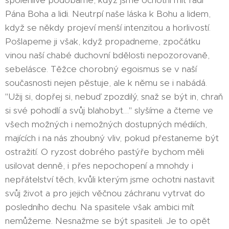
spolehlivě podobáme, když jsme ochotni mít rádi
Pána Boha a lidi. Neutrpí naše láska k Bohu a lidem,
když se někdy projeví menší intenzitou a horlivostí.
Pošlapeme ji však, když propadneme, zpočátku
vinou naší chabé duchovní bdělosti nepozorovaně,
sebelásce. Těžce chorobný egoismus se v naší
současnosti nejen pěstuje, ale k němu se i nabádá.
"Užij si, dopřej si, nebuď zpozdilý, snaž se být in, chraň
si své pohodlí a svůj blahobyt…" slyšíme a čteme ve
všech možných i nemožných dostupných médiích,
majících i na nás zhoubný vliv, pokud přestaneme být
ostražití. O ryzost dobrého pastýře bychom měli
usilovat denně, i přes nepochopení a mnohdy i
nepřátelství těch, kvůli kterým jsme ochotni nastavit
svůj život a pro jejich věčnou záchranu vytrvat do
posledního dechu. Na spasitele však ambici mít
nemůžeme. Nesnažme se být spasiteli. Je to opět