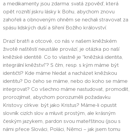
a medikamenty jsou zdarma: svatá zpověď, která
opět roznítí jiskru lásky k Bohu, abychom znovu
zahořeli a obnoveným ohněm se nechali stravovat za
spásu lidských duší a šíření Božího království.
Drazí bratři a otcové, co nás v našem kněžském
životě naštěstí neustále provází, je otázka po naší
kněžské identitě. Co to vlastně je "kněžská identita,
integrální kněžství"? S čím, resp. s kým máme být
identičtí? Kde máme hledat a nacházet kněžskou
identitu? Do čeho se máme, nebo do koho se máme
integrovat? Co všechno máme nastudovat, promodlit,
prorozjímat, abychom porozuměli požadavku
Kristovy církve: být jako Kristus? Máme-li opustit
slovník cizích slov a mluvit prostým, ale krásným
českým jazykem, pardon svou mateřštinou (jsou s
námi přece Slováci, Poláci, Němci – jak jsem tomu