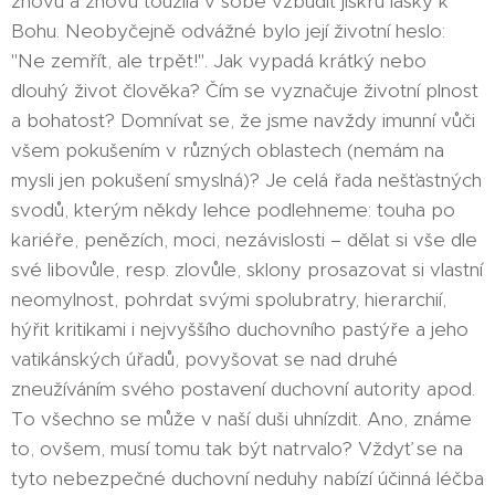
znovu a znovu toužila v sobě vzbudit jiskru lásky k
Bohu. Neobyčejně odvážné bylo její životní heslo:
"Ne zemřít, ale trpět!". Jak vypadá krátký nebo
dlouhý život člověka? Čím se vyznačuje životní plnost
a bohatost? Domnívat se, že jsme navždy imunní vůči
všem pokušením v různých oblastech (nemám na
mysli jen pokušení smyslná)? Je celá řada nešťastných
svodů, kterým někdy lehce podlehneme: touha po
kariéře, penězích, moci, nezávislosti – dělat si vše dle
své libovůle, resp. zlovůle, sklony prosazovat si vlastní
neomylnost, pohrdat svými spolubratry, hierarchií,
hýřit kritikami i nejvyššího duchovního pastýře a jeho
vatikánských úřadů, povyšovat se nad druhé
zneužíváním svého postavení duchovní autority apod.
To všechno se může v naší duši uhnízdit. Ano, známe
to, ovšem, musí tomu tak být natrvalo? Vždyť se na
tyto nebezpečné duchovní neduhy nabízí účinná léčba