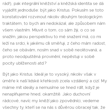
rád!), pak integrální kněžství a kněžská identita se dá
vyjádřit jednoduše: být jako Kristus. Pokusím se toto
konstatování rozvinout nikoliv dlouhým teologickým
traktátem, to bych ani nedokázal, ale způsobem nám
všem vlastním. Mluvit o tom, co sám žiji, o co se
snažím, jakou perspektivu to mé snažení má, co mi
leží na srdci, k jakému cíli směřuji, z čeho mám radost,
čeho se obávám, nosím snad v sobě neolitovaná, a
proto neodpuštěná provinění, nepěstuji v sobě
pocity ublíženosti atd.?
Být jako Kristus. Ideál je to vysoký, nikoliv však v
úměře k naší lidské křehkosti zcela vzdálený a cizí. My
máme mít ideály a nemusíme se hned rdít, když je
nenaplňujeme hned, okamžitě. Jako duchovní
rádcové, navíc my kněží jako zpovědníci, vedeme
všechny ty, kteří se na nás s důvěrou obracejí tak, že