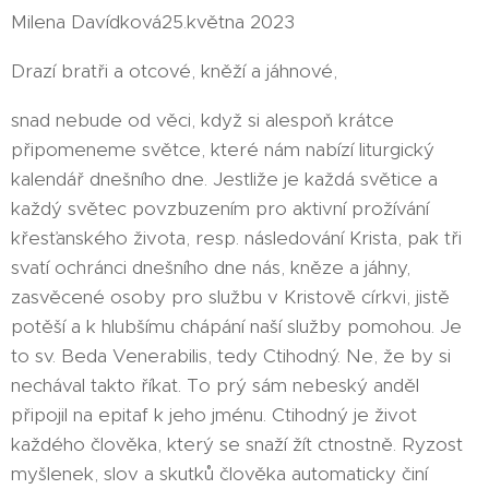
Milena Davídková25.května 2023
Drazí bratři a otcové, kněží a jáhnové,
snad nebude od věci, když si alespoň krátce
připomeneme světce, které nám nabízí liturgický
kalendář dnešního dne. Jestliže je každá světice a
každý světec povzbuzením pro aktivní prožívání
křesťanského života, resp. následování Krista, pak tři
svatí ochránci dnešního dne nás, kněze a jáhny,
zasvěcené osoby pro službu v Kristově církvi, jistě
potěší a k hlubšímu chápání naší služby pomohou. Je
to sv. Beda Venerabilis, tedy Ctihodný. Ne, že by si
nechával takto říkat. To prý sám nebeský anděl
připojil na epitaf k jeho jménu. Ctihodný je život
každého člověka, který se snaží žít ctnostně. Ryzost
myšlenek, slov a skutků člověka automaticky činí