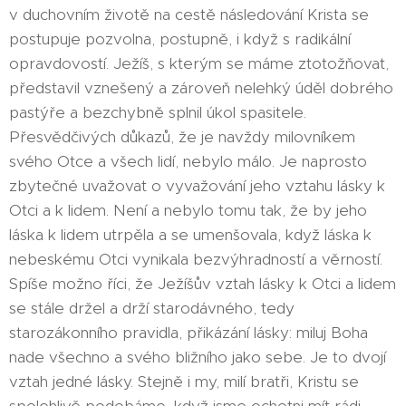
v duchovním životě na cestě následování Krista se
postupuje pozvolna, postupně, i když s radikální
opravdovostí. Ježíš, s kterým se máme ztotožňovat,
představil vznešený a zároveň nelehký úděl dobrého
pastýře a bezchybně splnil úkol spasitele.
Přesvědčivých důkazů, že je navždy milovníkem
svého Otce a všech lidí, nebylo málo. Je naprosto
zbytečné uvažovat o vyvažování jeho vztahu lásky k
Otci a k lidem. Není a nebylo tomu tak, že by jeho
láska k lidem utrpěla a se umenšovala, když láska k
nebeskému Otci vynikala bezvýhradností a věrností.
Spíše možno říci, že Ježíšův vztah lásky k Otci a lidem
se stále držel a drží starodávného, tedy
starozákonního pravidla, přikázání lásky: miluj Boha
nade všechno a svého bližního jako sebe. Je to dvojí
vztah jedné lásky. Stejně i my, milí bratři, Kristu se