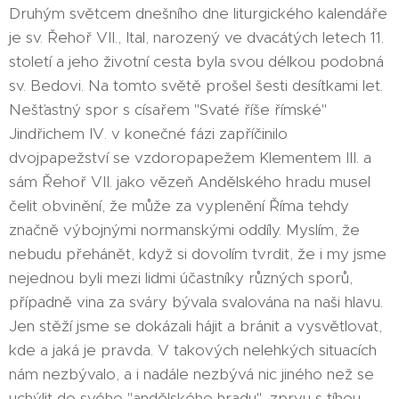
Druhým světcem dnešního dne liturgického kalendáře
je sv. Řehoř VII., Ital, narozený ve dvacátých letech 11.
století a jeho životní cesta byla svou délkou podobná
sv. Bedovi. Na tomto světě prošel šesti desítkami let.
Nešťastný spor s císařem "Svaté říše římské"
Jindřichem IV. v konečné fázi zapříčinilo
dvojpapežství se vzdoropapežem Klementem III. a
sám Řehoř VII. jako vězeň Andělského hradu musel
čelit obvinění, že může za vyplenění Říma tehdy
značně výbojnými normanskými oddíly. Myslím, že
nebudu přehánět, když si dovolím tvrdit, že i my jsme
nejednou byli mezi lidmi účastníky různých sporů,
případně vina za sváry bývala svalována na naši hlavu.
Jen stěží jsme se dokázali hájit a bránit a vysvětlovat,
kde a jaká je pravda. V takových nelehkých situacích
nám nezbývalo, a i nadále nezbývá nic jiného než se
uchýlit do svého "andělského hradu", zprvu s tíhou