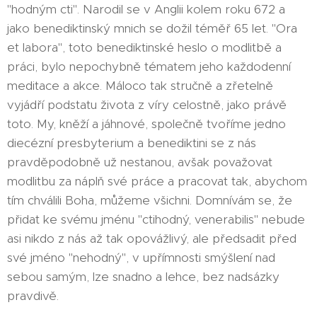
"hodným cti". Narodil se v Anglii kolem roku 672 a
jako benediktinský mnich se dožil téměř 65 let. "Ora
et labora", toto benediktinské heslo o modlitbě a
práci, bylo nepochybně tématem jeho každodenní
meditace a akce. Máloco tak stručně a zřetelně
vyjádří podstatu života z víry celostně, jako právě
toto. My, kněží a jáhnové, společně tvoříme jedno
diecézní presbyterium a benediktini se z nás
pravděpodobně už nestanou, avšak považovat
modlitbu za náplň své práce a pracovat tak, abychom
tím chválili Boha, můžeme všichni. Domnívám se, že
přidat ke svému jménu "ctihodný, venerabilis" nebude
asi nikdo z nás až tak opovážlivý, ale předsadit před
své jméno "nehodný", v upřímnosti smýšlení nad
sebou samým, lze snadno a lehce, bez nadsázky
pravdivě.