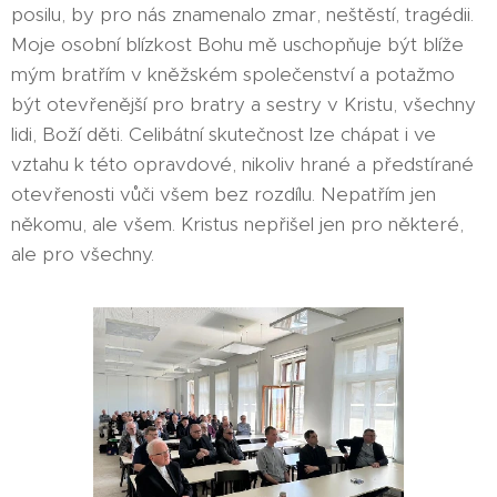
posilu, by pro nás znamenalo zmar, neštěstí, tragédii.
Moje osobní blízkost Bohu mě uschopňuje být blíže
mým bratřím v kněžském společenství a potažmo
být otevřenější pro bratry a sestry v Kristu, všechny
lidi, Boží děti. Celibátní skutečnost lze chápat i ve
vztahu k této opravdové, nikoliv hrané a předstírané
otevřenosti vůči všem bez rozdílu. Nepatřím jen
někomu, ale všem. Kristus nepřišel jen pro některé,
ale pro všechny.