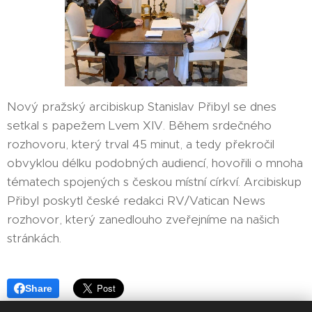
Nový pražský arcibiskup Stanislav Přibyl se dnes
setkal s papežem Lvem XIV. Během srdečného
rozhovoru, který trval 45 minut, a tedy překročil
obvyklou délku podobných audiencí, hovořili o mnoha
tématech spojených s českou místní církví. Arcibiskup
Přibyl poskytl české redakci RV/Vatican News
rozhovor, který zanedlouho zveřejníme na našich
stránkách.
Share