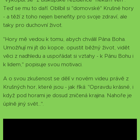
Teď se mu to daří. Oblíbil si "domovské" Krušné hory
- a těží z toho nejen benefity pro svoje zdraví, ale
taky pro duchovní život.
"Hory mě vedou k tomu, abych chválil Pána Boha.
Umožňují mi jít do kopce, opustit běžný život, vidět
věci z nadhledu a uspořádat si vztahy - k Pánu Bohu i
k lidem," popisuje svou motivaci.
A o svou zkušenost se dělí v novém videu právě z
Krušných hor, které jsou - jak říká: "Opravdu krásné, i
když pod horami je dosud zničená krajina. Nahoře je
úplně jiný svět...".