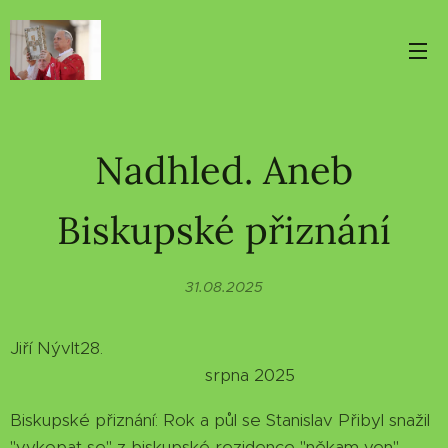
Nadhled. Aneb
Biskupské přiznání
31.08.2025
Jiří Nývlt28.
srpna 2025
Biskupské přiznání: Rok a půl se Stanislav Přibyl snažil
"vykopat se" z biskupské rezidence "někam ven".