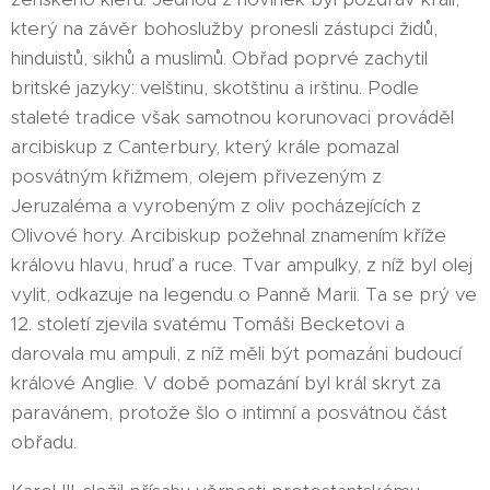
který na závěr bohoslužby pronesli zástupci židů,
hinduistů, sikhů a muslimů. Obřad poprvé zachytil
britské jazyky: velštinu, skotštinu a irštinu. Podle
staleté tradice však samotnou korunovaci prováděl
arcibiskup z Canterbury, který krále pomazal
posvátným křižmem, olejem přivezeným z
Jeruzaléma a vyrobeným z oliv pocházejících z
Olivové hory. Arcibiskup požehnal znamením kříže
královu hlavu, hruď a ruce. Tvar ampulky, z níž byl olej
vylit, odkazuje na legendu o Panně Marii. Ta se prý ve
12. století zjevila svatému Tomáši Becketovi a
darovala mu ampuli, z níž měli být pomazáni budoucí
králové Anglie. V době pomazání byl král skryt za
paravánem, protože šlo o intimní a posvátnou část
obřadu.