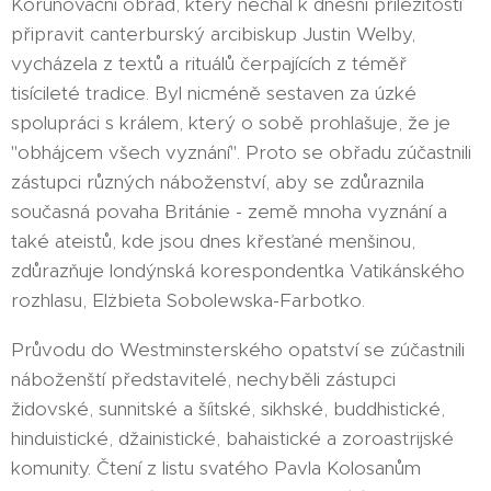
Korunovační obřad, který nechal k dnešní příležitosti
připravit canterburský arcibiskup Justin Welby,
vycházela z textů a rituálů čerpajících z téměř
tisícileté tradice. Byl nicméně sestaven za úzké
spolupráci s králem, který o sobě prohlašuje, že je
"obhájcem všech vyznání". Proto se obřadu zúčastnili
zástupci různých náboženství, aby se zdůraznila
současná povaha Británie - země mnoha vyznání a
také ateistů, kde jsou dnes křesťané menšinou,
zdůrazňuje londýnská korespondentka Vatikánského
rozhlasu, Elżbieta Sobolewska-Farbotko.
Průvodu do Westminsterského opatství se zúčastnili
náboženští představitelé, nechyběli zástupci
židovské, sunnitské a šíitské, sikhské, buddhistické,
hinduistické, džainistické, bahaistické a zoroastrijské
komunity. Čtení z listu svatého Pavla Kolosanům