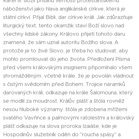
Karel III. složil přísahu věrnosti protestantskému
náboženství jako hlava anglikánské církve, která je
státní církví. Přijal Bibli, dar církve králi. Jak zdůrazňuje
liturgický text, tento okamžik staví Boží slovo nad
všechny lidské zákony. Královo přijetí tohoto daru
znamená, že sám uznal autoritu Božího slova. A
protože je to živé Slovo, je třeba ho studovat, aby
mohlo promlouvat do jeho života. Předložení Písma
před všemi královskými insigniemi připomínalo všem
shromážděným, včetně krále, že je povolán vládnout
s čistým svědomím před Bohem. Trojice náramků
darovaných králi, odkazuje na krále Šalomouna, který
se modlil za moudrost. Králův plášť a štóla rovněž
nesou hluboké významy: štóla je zdobena mřížemi
svatého Vavřince a palmovými ratolestmi a královský
plášť odkazuje na slova proroka Izaiáše, kde je
Hospodinův služebník oděn do "roucha spásy" a