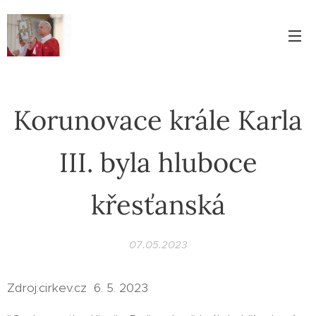
Korunovace krále Karla
III. byla hluboce
křesťanská
07.05.2023
Zdroj:cirkev.cz 6. 5. 2023