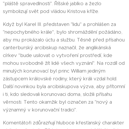
"pláště spravedlnosti". Říšské jablko a žezlo
symbolizují svět pod vládou Kristova kříže.
Když byl Karel III. představen "lidu" a prohlášen za
"nepochybného krále", bylo shromáždění požádáno,
aby mu prokázalo úctu a službu. Těsně před přísahou
canterburský arcibiskup naznačil, že anglikánská
církev "bude usilovat o vytvoření prostředí, kde
mohou svobodně žít lidé všech vyznání". Na rozdíl od
minulých korunovací byl princ William jediným
zástupcem královské rodiny, který králi vzdal hold.
Další novinkou byla arcibiskupova výzva, aby přítomní
i ti, kdo sledovali korunovaci doma, složili přísahu
věrnosti. Tento okamžik byl označen za "nový a
významný v korunovační tradici".
Komentátoři zdůrazňují hluboce křesťanský charakter