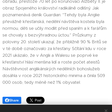
obřadu, přestože 70 let po korunovaci Alžběty II. je
obraz Spojeného království radikálně odlišný. Jak
poznamenává deník Guardian: "Tehdy byla Anglie
převážně křesťanská, nedělní návštěva kostela byla
normou, děti se učily modlit před spaním a k farářům
se chovaly s bezvýhradnou úctou." Průzkumy z
poloviny 20. století ukazují, že přibližně 90 % Britů se
v té době označovalo za křesťany. Sčítání lidu v roce
2021 ukázalo, že v Anglii a Walesu se poprvé ke
křesťanství hlásí menšina lidí a roste počet ateistů.
Návštěvnost anglikánských nedělních bohoslužeb
dosáhla v roce 2021 historického minima a činila 509
000 osob, tedy méně než 1% obyvatel.
Share