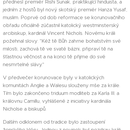
přednesl premiér Rishi Sunak, praktikující hinduista, a
jedním z hostů byl nový skotský premiér Hanza Yusaf,
muslim. Poprvé od dob reformace se korunovačního
obřadu oficiálně zúčastnil katolický westminsterský
arcibiskup, kardinál Vincent Nichols. Novému králi
požehnal slovy: "Kéž tě Bůh zahrne bohatstvím své
milosti, zachová tě ve svaté bázni, připraví tě na
šťastnou věčnost a na konci tě přijme do své
nesmrtelné slávy."
V předvečer korunovace byly v katolických
komunitách Anglie a Walesu slouženy mše za krále.
Tím bylo zakončeno triduum modliteb za Karla III. a
královnu Camillu, vyhlášené z iniciativy kardinála
Nicholse a biskupů.
Dalším odklonem od tradice bylo zastoupení
ženského kléru. Jednou z novinek byl pozdrav králi,