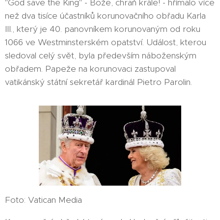
"God save the King" - Bože, chraň krále! - hřímalo více
než dva tisíce účastníků korunovačního obřadu Karla
III., který je 40. panovníkem korunovaným od roku
1066 ve Westminsterském opatství. Událost, kterou
sledoval celý svět, byla především náboženským
obřadem. Papeže na korunovaci zastupoval
vatikánský státní sekretář kardinál Pietro Parolin.
Foto: Vatican Media