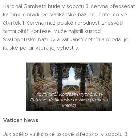
Kardinál Gambetti bude v sobotu 3. června předsedat
kajícímu obřadu ve Vatikánské bazilice, poté, co ve
čtvrtek 1. června muž polské národnosti znesvětil
tamní oltář Konfese. Muže zajistili kustodi
Svatopetrské baziliky a vatikánští četníci a předali jej
italské policii, která jej vyhostila.
Hlavní oltář Konfese (Vyznání) sv.
Petra ve Vatikánské bazilice (Vatican
Media)
Vatican News
Jak sdělilo vatikánské tiskové středisko, v sobotu 3.