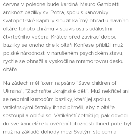
června v poledne bude kardinál Mauro Gambetti,
arcikněz baziliky sv. Petra, spolu s kanovníky
svatopetrské kapituly sloužit kajícný obřad u hlavního
oltáře tohoto chrámu v souvislosti s událostmi
čtvrtečního večera. Krátce před zavírací dobou
baziliky se onoho dne k oltáři Konfese přiblížil muž
polské národnosti v narušeném psychickém stavu,
rychle se obnažil a vyskočil na mramorovou desku
oltáře.
Na zádech měl fixem napsáno "Save children of
Ukraina", "Zachraňte ukrajinské děti". Muž nekřičel ani
se nebránil kustodům baziliky, kteří jej spolu s
vatikánskými četníky ihned přiměli, aby z oltáře
sestoupil a oblékl se. Vatikánští četníci jej pak odvedli
do své kanceláře k ověření totožnosti. Ihned poté byl
muž na základě dohody mezi Svatým stolcem a