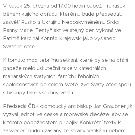
V pátek 25. března od 17.00 hodin papež František
během kajícího obřadu, kterému bude předsedat,
zasvětí Rusko a Ukrajinu Neposkvrněnému Srdci
Panny Marie. Tentýž akt ve stejný den vykoná ve
Fatimě kardinál Konrád Krajewski jako vyslanec
Svatého otce.
K tomuto modlitebnímu setkání, které by se na přání
papeže mělo uskutečnit také v katedrálách,
mariánských svatyních, farních i řeholních
společenstvích po celém světě, zve Svatý otec spolu
s biskupy také všechny věřící.
Předseda ČBK olomoucký arcibiskup Jan Graubner již
vyzval jednotlivé české a moravské diecéze, aby se
k těmto pobožnostem připojily. Konkrétní texty k
zasvěcení budou zaslány ze strany Vatikánu během