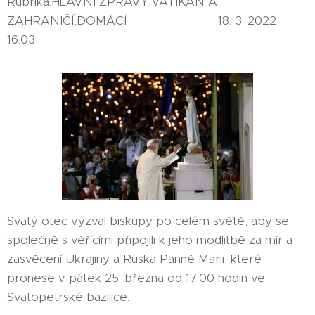
Rubrika:HLAVNÍ ZPRÁVY,VATIKÁN A
ZAHRANIČÍ,DOMÁCÍ 18. 3. 2022,
16.03
Svatý otec vyzval biskupy po celém světě, aby se
společně s věřícími připojili k jeho modlitbě za mír a
zasvěcení Ukrajiny a Ruska Panně Marii, které
pronese v pátek 25. března od 17.00 hodin ve
Svatopetrské bazilice.