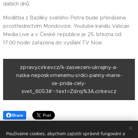
dalších dnů.
Modlitba z Baziliky svatého Petra bude přenášena
prostřednictvím Mondovize, Youtube kanálu Vatican
Media Live a v České republice je 25. března od
17.00 hodin zařazena do vysílání TV Noe.
zpravy.cirkev.cz/k-zasveceni-ukrajiny-a-
ruska-neposkvrnenemu-srdci-panny-marie-
se-prida-cely-
svet_6053#:~:text=Zdroj%3A,cirkev.cz
Share
Používáme cookies, abychom zajistili správné fungování a