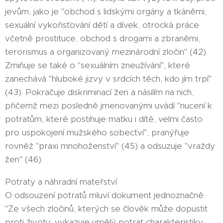
jevům, jako je "obchod s lidskými orgány a tkáněmi,
sexuální vykořisťování dětí a dívek, otrocká práce
včetně prostituce, obchod s drogami a zbraněmi,
terorismus a organizovaný mezinárodní zločin" (42).
Zmiňuje se také o "sexuálním zneužívání", které
zanechává "hluboké jizvy v srdcích těch, kdo jím trpí"
(43). Pokračuje diskriminací žen a násilím na nich,
přičemž mezi posledně jmenovanými uvádí "nucení k
potratům, které postihuje matku i dítě, velmi často
pro uspokojení mužského sobectví", pranýřuje
rovněž "praxi mnohoženství" (45) a odsuzuje "vraždy
žen" (46).
Potraty a náhradní mateřství
O odsouzení potratů mluví dokument jednoznačně:
"Ze všech zločinů, kterých se člověk může dopustit
proti životu, vykazuje umělý potrat charakteristiky,