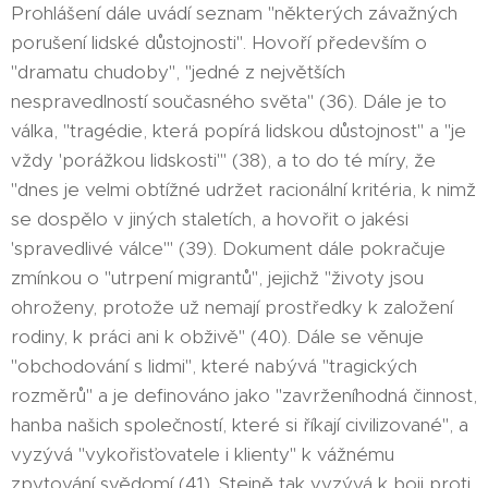
Prohlášení dále uvádí seznam "některých závažných
porušení lidské důstojnosti". Hovoří především o
"dramatu chudoby", "jedné z největších
nespravedlností současného světa" (36). Dále je to
válka, "tragédie, která popírá lidskou důstojnost" a "je
vždy 'porážkou lidskosti'" (38), a to do té míry, že
"dnes je velmi obtížné udržet racionální kritéria, k nimž
se dospělo v jiných staletích, a hovořit o jakési
'spravedlivé válce'" (39). Dokument dále pokračuje
zmínkou o "utrpení migrantů", jejichž "životy jsou
ohroženy, protože už nemají prostředky k založení
rodiny, k práci ani k obživě" (40). Dále se věnuje
"obchodování s lidmi", které nabývá "tragických
rozměrů" a je definováno jako "zavrženíhodná činnost,
hanba našich společností, které si říkají civilizované", a
vyzývá "vykořisťovatele i klienty" k vážnému
zpytování svědomí (41). Stejně tak vyzývá k boji proti