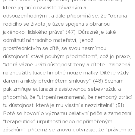
které jej činí obzvláště závažným a
odsouzeníhodným", a dále připomíná se, že "obrana
rodícího se života je úzce spojena s obranou
jakéhokoli lidského práva" (47). Důrazné je také
odmítnutí náhradního mateřství, "jehož
prostřednictvím se dítě, se svou nesmírnou
důstojností, stává pouhým předmětem", což je praxe,
"která vážně uráží důstojnost ženy a dítěte... založená
na zneužití situace hmotné nouze matky. Dítě je vždy
darem a nikdy předmětem smlouvy". (48) Seznam
pak zmiňuje eutanazii a asistovanou sebevraždu a
připomíná, že "utrpení neznamená, že nemocný ztrácí
tu důstojnost, která je mu vlastní a nezcizitelná" (51).
Poté se hovoří o významu paliativní péče a zamezení
"terapeutické urputnosti nebo nepřiměřeným
zásahům", přičemž se znovu potvrzuje, že "právem je