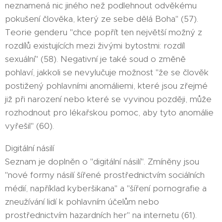
neznamená nic jiného než podlehnout odvěkému
pokušení člověka, který ze sebe dělá Boha" (57).
Teorie genderu "chce popřít ten největší možný z
rozdílů existujících mezi živými bytostmi: rozdíl
sexuální" (58). Negativní je také soud o změně
pohlaví, jakkoli se nevylučuje možnost "že se člověk
postižený pohlavními anomáliemi, které jsou zřejmé
již při narození nebo které se vyvinou později, může
rozhodnout pro lékařskou pomoc, aby tyto anomálie
vyřešil" (60).
Digitální násilí
Seznam je doplněn o "digitální násilí". Zmíněny jsou
"nové formy násilí šířené prostřednictvím sociálních
médií, například kyberšikana" a "šíření pornografie a
zneužívání lidí k pohlavním účelům nebo
prostřednictvím hazardních her" na internetu (61).