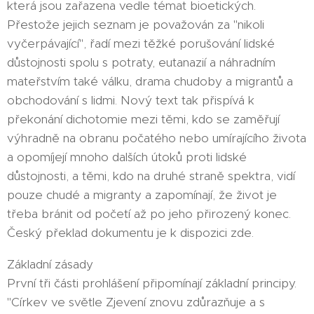
která jsou zařazena vedle témat bioetických.
Přestože jejich seznam je považován za "nikoli
vyčerpávající", řadí mezi těžké porušování lidské
důstojnosti spolu s potraty, eutanazií a náhradním
mateřstvím také válku, drama chudoby a migrantů a
obchodování s lidmi. Nový text tak přispívá k
překonání dichotomie mezi těmi, kdo se zaměřují
výhradně na obranu počatého nebo umírajícího života
a opomíjejí mnoho dalších útoků proti lidské
důstojnosti, a těmi, kdo na druhé straně spektra, vidí
pouze chudé a migranty a zapomínají, že život je
třeba bránit od početí až po jeho přirozený konec.
Český překlad dokumentu je k dispozici zde.
Základní zásady
První tři části prohlášení připomínají základní principy.
"Církev ve světle Zjevení znovu zdůrazňuje a s