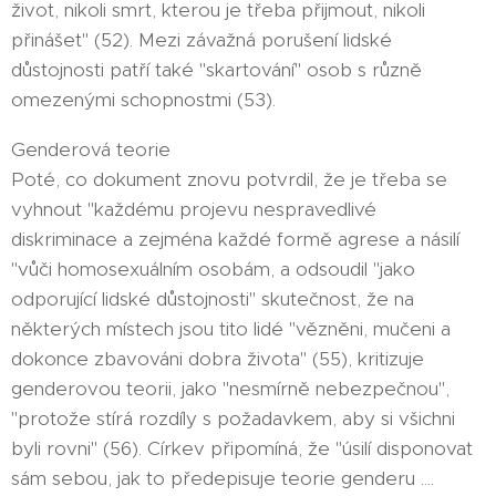
život, nikoli smrt, kterou je třeba přijmout, nikoli
přinášet" (52). Mezi závažná porušení lidské
důstojnosti patří také "skartování" osob s různě
omezenými schopnostmi (53).
Genderová teorie
Poté, co dokument znovu potvrdil, že je třeba se
vyhnout "každému projevu nespravedlivé
diskriminace a zejména každé formě agrese a násilí
"vůči homosexuálním osobám, a odsoudil "jako
odporující lidské důstojnosti" skutečnost, že na
některých místech jsou tito lidé "vězněni, mučeni a
dokonce zbavováni dobra života" (55), kritizuje
genderovou teorii, jako "nesmírně nebezpečnou",
"protože stírá rozdíly s požadavkem, aby si všichni
byli rovni" (56). Církev připomíná, že "úsilí disponovat
sám sebou, jak to předepisuje teorie genderu ....