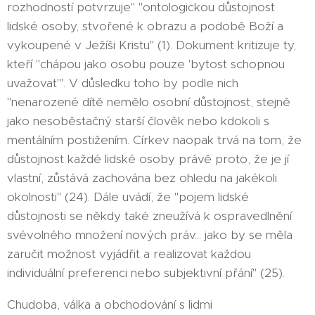
rozhodností potvrzuje" "ontologickou důstojnost
lidské osoby, stvořené k obrazu a podobě Boží a
vykoupené v Ježíši Kristu" (1). Dokument kritizuje ty,
kteří "chápou jako osobu pouze 'bytost schopnou
uvažovat'". V důsledku toho by podle nich
"nenarozené dítě nemělo osobní důstojnost, stejně
jako nesoběstačný starší člověk nebo kdokoli s
mentálním postižením. Církev naopak trvá na tom, že
důstojnost každé lidské osoby právě proto, že je jí
vlastní, zůstává zachována bez ohledu na jakékoli
okolnosti" (24). Dále uvádí, že "pojem lidské
důstojnosti se někdy také zneužívá k ospravedlnění
svévolného množení nových práv... jako by se měla
zaručit možnost vyjádřit a realizovat každou
individuální preferenci nebo subjektivní přání" (25).
Chudoba, válka a obchodování s lidmi